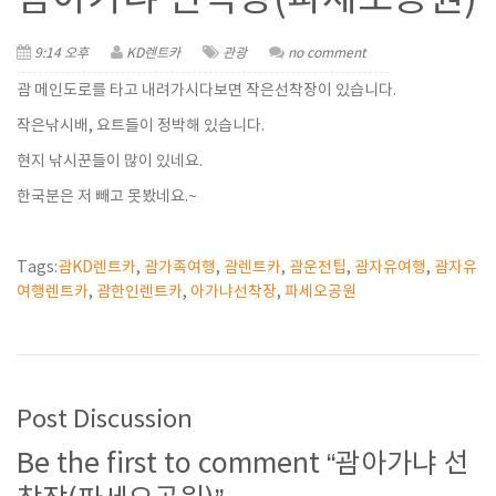
9:14 오후
KD렌트카
관광
no comment
괌 메인도로를 타고 내려가시다보면 작은선착장이 있습니다.
작은낚시배, 요트들이 정박해 있습니다.
현지 낚시꾼들이 많이 있네요.
한국분은 저 빼고 못봤네요.~
Tags:
괌KD렌트카
,
괌가족여행
,
괌렌트카
,
괌운전팁
,
괌자유여행
,
괌자유
여행렌트카
,
괌한인렌트카
,
아가냐선착장
,
파세오공원
Post Discussion
Be the first to comment “괌아가냐 선