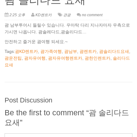
2:25 오후
KD렌트카
관광
no comment
괌 남부투어시 들릴수 있습니다. 우마탁 다리 지나자마자 우측으로
가시면 나옵니다. 괌솔레다드,괌솔리다드…
안전하고 즐거운 괌여행 되세요.~
Tags:
괌KD렌트카
,
괌가족여행
,
괌남부
,
괌렌트카
,
괌솔리다드요새
,
괌운전팁
,
괌자유여행
,
괌자유여행렌트카
,
괌한인렌트카
,
솔리다드
요새
Post Discussion
Be the first to comment “괌 솔리다드
요새”